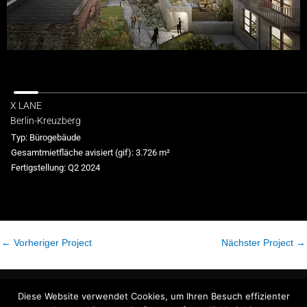
X LANE
Berlin-Kreuzberg
Typ: Bürogebäude
Gesamtmietfläche avisiert (gif): 3.726 m²
Fertigstellung: Q2 2024
←
Vorheriger Project
Nächster Project
→
DE
EN
Diese Website verwendet Cookies, um Ihren Besuch effizienter