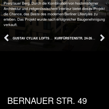
Prenzlauer Berg. Durch die Kombination von hochmoderner
Architektur und zeitgenössischem Interieur bietet dieses Projekt
die Chance, das Beste des modernen Berliner Lifestyles zu
erleben. Das Projekt wurde nach erfolgreicher Baugenehmigung
verkauft.
Zurück
GUSTAV CYLIAX LOFTS
｜
KURFÜRSTENSTR. 24-26
｜
BERLIN-PRENZLAUER BERG
POTSDAM
BERNAUER STR. 49