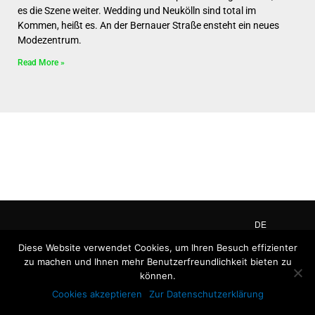
es die Szene weiter. Wedding und Neukölln sind total im
Kommen, heißt es. An der Bernauer Straße ensteht ein neues
Modezentrum.
Read More »
DE
EN
Diese Website verwendet Cookies, um Ihren Besuch effizienter
zu machen und Ihnen mehr Benutzerfreundlichkeit bieten zu
können.
F
L
I
T
Cookies akzeptieren
Zur Datenschutzerklärung
a
i
n
w