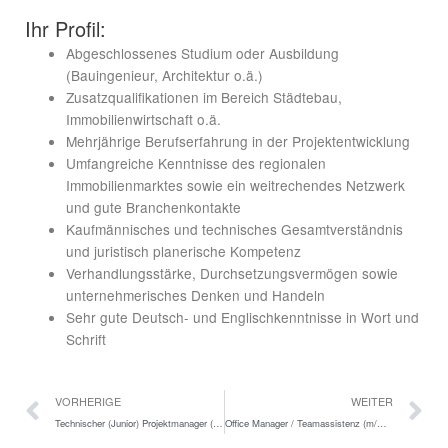
Ihr Profil:
Abgeschlossenes Studium oder Ausbildung
(Bauingenieur, Architektur o.ä.)
Zusatzqualifikationen im Bereich Städtebau,
Immobilienwirtschaft o.ä.
Mehrjährige Berufserfahrung in der Projektentwicklung
Umfangreiche Kenntnisse des regionalen
Immobilienmarktes sowie ein weitrechendes Netzwerk
und gute Branchenkontakte
Kaufmännisches und technisches Gesamtverständnis
und juristisch planerische Kompetenz
Verhandlungsstärke, Durchsetzungsvermögen sowie
unternehmerisches Denken und Handeln
Sehr gute Deutsch- und Englischkenntnisse in Wort und
Schrift
Zurück
N
VORHERIGE
WEITER
Technischer (Junior) Projektmanager (m/w/d)
Office Manager / Teamassistenz (m/w/d)