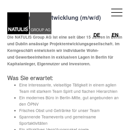
Zum
Inhalt
Leiter Projektentwicklung (m/w/d)
springen
Wer wir sind:
DE
EN
Die NATULIS Group AG ist eine seit über 15 Jahren in Berlin
und Dublin ansässige Projektentwicklungsgesellschaft. Im
Kerngeschäft entwickeln wir individuelle Wohn-
und Gewerbeeinheiten in exklusiven Lagen in Berlin für
Kapitalanleger, Eigennutzer und Investoren.
Was Sie erwartet:
Eine interessante, vielseitige Tätigkeit in einem agilen
Team mit starkem Team Spirit und flachen Hierarchien
Ein modernes Büro in Berlin-Mitte, gut angebunden an
den ÖPNV
Frisches Obst und Getränke für unser Team
Spannende Teamevents und gemeinsame
Sportaktivitäten
Ein attraktives Vergütungspaket sowie